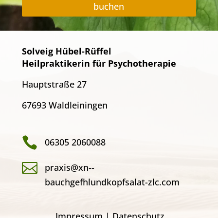
buchen
Solveig Hübel-Rüffel
Heilpraktikerin für Psychotherapie
Hauptstraße 27
67693 Waldleiningen

06305 2060088

praxis@xn--
bauchgefhlundkopfsalat-zlc.com
Impressum
|
Datenschutz