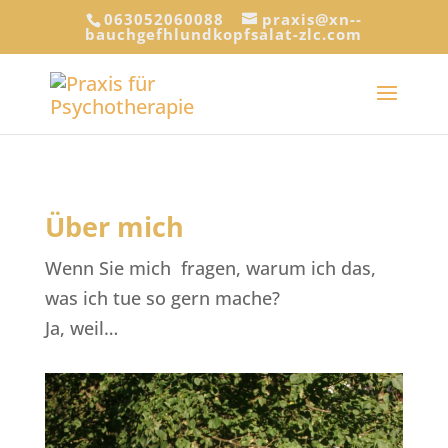
063052060088
praxis@xn--
bauchgefhlundkopfsalat-zlc.com
Über mich
Wenn Sie mich fragen, warum ich das,
was ich tue so gern mache?
Ja, weil…