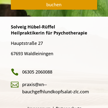
buchen
Solveig Hübel-Rüffel
Heilpraktikerin für Psychotherapie
Hauptstraße 27
67693 Waldleiningen

06305 2060088

praxis@xn--
bauchgefhlundkopfsalat-zlc.com